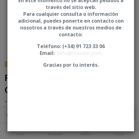
En este momento no se aceptan pedidos a
través del sitio web.
Para cualquier consulta o información
adicional, puedes ponerte en contacto con
nosotros a través de nuestros medios de
contacto:
Teléfono: (+34) 91 723 33 06
Email:
info@ziacom.com
ZIMMER® BIOMET® - ZIMMER® Screw Vent®
Gracias por tu interés.
Pilar angulado 17° BiPlan -
CZM
* Incluye posicionador del pilar y tornillo
Iniciar sesión
|
Registrarse
para comprar
Añadir al Carrito
PLATAFORMA
Inicio
Búsqueda
Pedidos
Cuenta