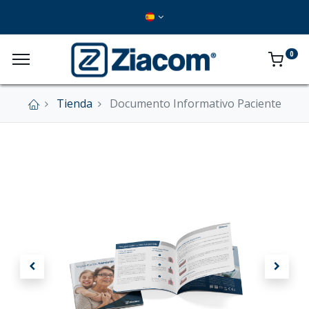
0
Tienda
Documento Informativo Paciente
×
Nuestra tienda online se encuentra cerrada de
forma definitiva.
En este momento no se aceptan pedidos a
través del sitio web.