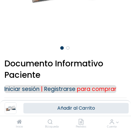
Para cualquier consulta o información
adicional, puedes ponerte en contacto con
nosotros a través de nuestros medios de
contacto:
Teléfono: (+34) 91 723 33 06
Email:
info@ziacom.com
Gracias por tu interés.
Documento Informativo
Paciente
Iniciar sesión
|
Registrarse
para comprar
Añadir al Carrito
Términos y Condiciones
Inicio
Búsqueda
Pedidos
Cuenta