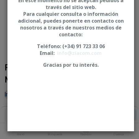
En este momento no se aceptan pedidos a
través del sitio web.
Para cualquier consulta o información
adicional, puedes ponerte en contacto con
nosotros a través de nuestros medios de
contacto:
Teléfono: (+34) 91 723 33 06
Email:
info@ziacom.com
Pilar de cicatrización -
Gracias por tu interés.
Monopieza
Iniciar sesión
|
Registrarse
para comprar
PLATAFORMA
Añadir al Carrito
Inicio
Búsqueda
Pedidos
Cuenta