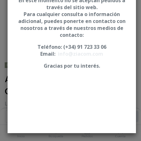
En este momento no se aceptan pedidos a
través del sitio web.
Para cualquier consulta o información
adicional, puedes ponerte en contacto con
nosotros a través de nuestros medios de
contacto:
Teléfono: (+34) 91 723 33 06
Email:
info@ziacom.com
PHIBO® - TSH® /BNT®
Gracias por tu interés.
Análogo de implante 3D -
CUN
Longitud (L)
S2=12,00 mm ** S3/S4=12,30 mm ** S5=12,00 m
Añadir al Carrito
Iniciar sesión
|
Registrarse
para comprar
Inicio
Búsqueda
Pedidos
Cuenta
PLATAFORMA