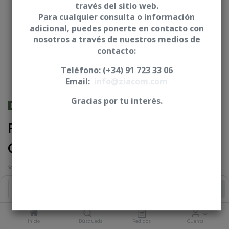
través del sitio web.
Para cualquier consulta o información
adicional, puedes ponerte en contacto con
nosotros a través de nuestros medios de
contacto:
Teléfono: (+34) 91 723 33 06
Email:
info@ziacom.com
Gracias por tu interés.
NOBEL BIOCARE® - Branemark
Pilar de impresion BiPlan -
CNO
* Incluye tornillo
Iniciar sesión
|
Registrarse
para comprar
Añadir al Carrito
Inicio
Búsqueda
Pedidos
Cuenta