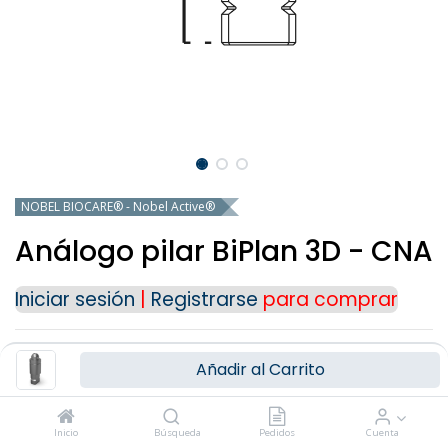
NOBEL BIOCARE® - Nobel Active®
Análogo pilar BiPlan 3D - CNA
Iniciar sesión
|
Registrarse
para comprar
Añadir al Carrito
CONSULTAR MÁS
Inicio
Búsqueda
Pedidos
Cuenta
PRODUCTOS COMPATIBLES