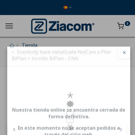
0
Tienda
Scanbody base metalizada NetCam a Pilar
×
BiPlan + tornillo BiPlan - CNA
Nuestra tienda online se encuentra cerrada de
forma definitiva.
En este momento no se aceptan pedidos a