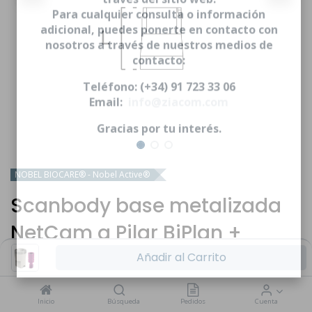
través del sitio web.
Para cualquier consulta o información
adicional, puedes ponerte en contacto con
nosotros a través de nuestros medios de
contacto:
Teléfono: (+34) 91 723 33 06
Email:
info@ziacom.com
Gracias por tu interés.
NOBEL BIOCARE® - Nobel Active®
Scanbody base metalizada
NetCam a Pilar BiPlan +
tornillo BiPlan - CNA
Añadir al Carrito
* Incluye tornillo. Indicado para clínica
Inicio
Búsqueda
Pedidos
Cuenta